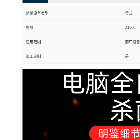
杀菌设备类型
釜式
AT900
型号
适用范围
酒厂设备
加工定制
是