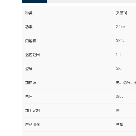
种类
夹层锅
2.2kw
功率
500L
内容积
145
温控范围
500
型号
加热源
电、燃气、
380v
电压
加工定制
是
产品用途
煮锅