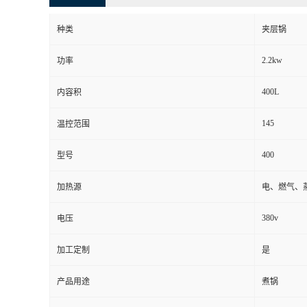
种类
夹层锅
2.2kw
功率
400L
内容积
145
温控范围
400
型号
加热源
电、燃气、
380v
电压
加工定制
是
产品用途
煮锅