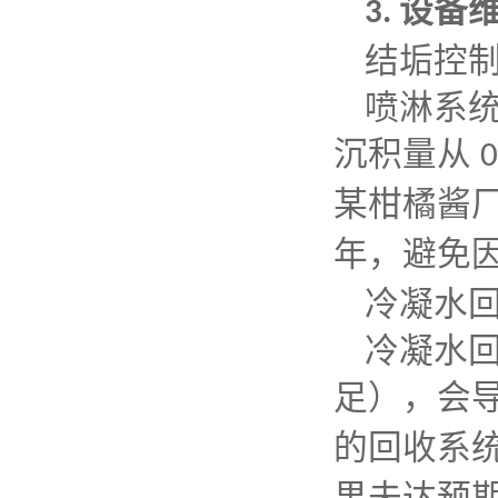
设备
3.
结垢控
喷淋系
沉积量从
某柑橘酱
年，避免
冷凝水
冷凝水
足），会
的回收系
果未达预