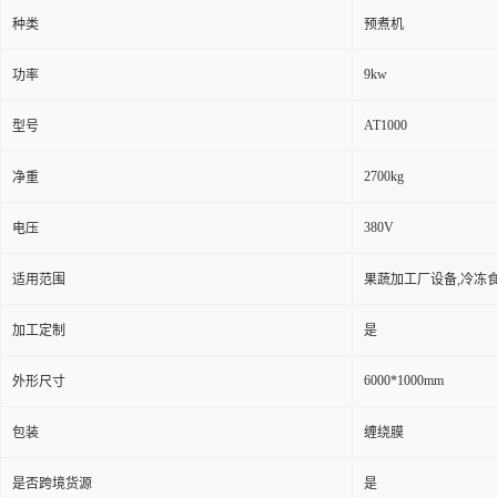
种类
预煮机
9kw
功率
AT1000
型号
2700kg
净重
380V
电压
适用范围
果蔬加工厂设备,冷冻
加工定制
是
6000*1000mm
外形尺寸
包装
缠绕膜
是否跨境货源
是