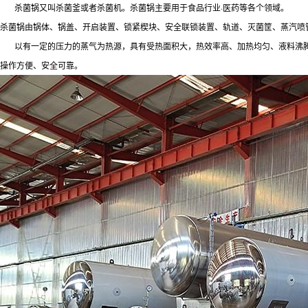
杀菌锅又叫杀菌釜或者杀菌机。杀菌锅主要用于食品行业·医药等各个领域。
杀菌锅由锅体、锅盖、开启装置、锁紧楔块、安全联锁装置、轨道、灭菌筐、蒸汽喷
以有一定的压力的蒸气为热源，具有受热面积大，热效率高、加热均匀、液料沸腾
操作方便、安全可靠。