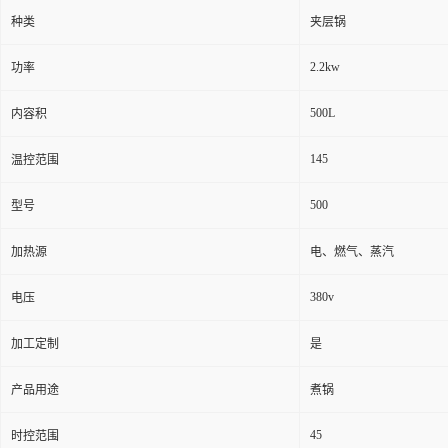
种类
夹层锅
2.2kw
功率
500L
内容积
145
温控范围
500
型号
加热源
电、燃气、蒸汽
380v
电压
加工定制
是
产品用途
煮锅
45
时控范围