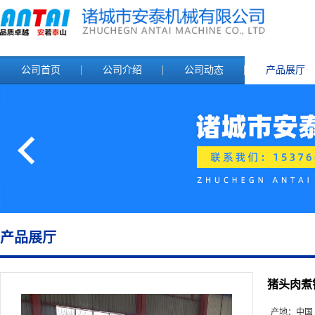
公司首页
公司介绍
公司动态
产品展厅
产品展厅
猪头肉煮
产地：
中国