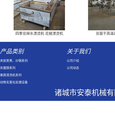
四季豆焯水漂烫机 花椒漂烫机
豆腐干高温
产品类别
关于我们
夹层蒸煮、炒锅系列
公司介绍
杀菌锅系列
公司动态
果蔬清洗机系列
动物无害化处理设备
诸城市安泰机械有