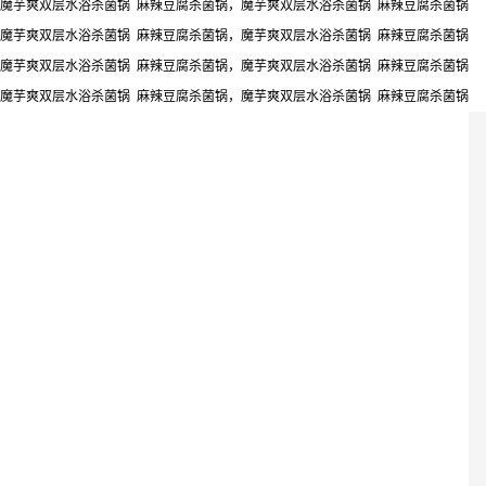
魔芋爽双层水浴杀菌锅 麻辣豆腐杀菌锅，魔芋爽双层水浴杀菌锅 麻辣豆腐杀菌锅
魔芋爽双层水浴杀菌锅 麻辣豆腐杀菌锅，魔芋爽双层水浴杀菌锅 麻辣豆腐杀菌锅
魔芋爽双层水浴杀菌锅 麻辣豆腐杀菌锅，魔芋爽双层水浴杀菌锅 麻辣豆腐杀菌锅
魔芋爽双层水浴杀菌锅 麻辣豆腐杀菌锅，魔芋爽双层水浴杀菌锅 麻辣豆腐杀菌锅