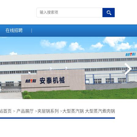
在线招聘
站首页
>
产品展厅
>
夹层锅系列
>
大型蒸汽锅 大型蒸汽煮肉锅