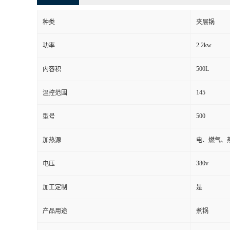
种类
夹层锅
2.2kw
功率
500L
内容积
145
温控范围
500
型号
加热源
电、燃气、
380v
电压
加工定制
是
产品用途
煮锅