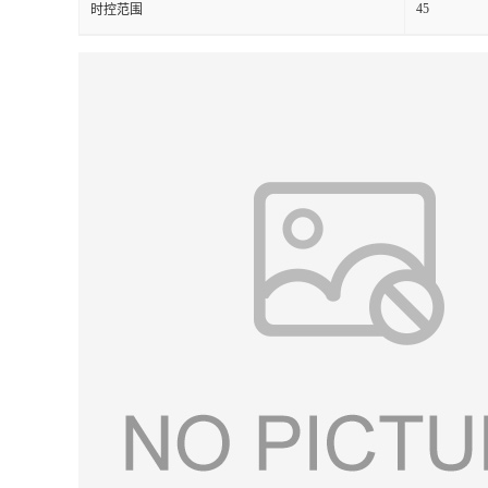
45
时控范围