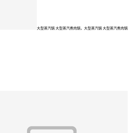
大型蒸汽锅 大型蒸汽煮肉锅，大型蒸汽锅 大型蒸汽煮肉锅