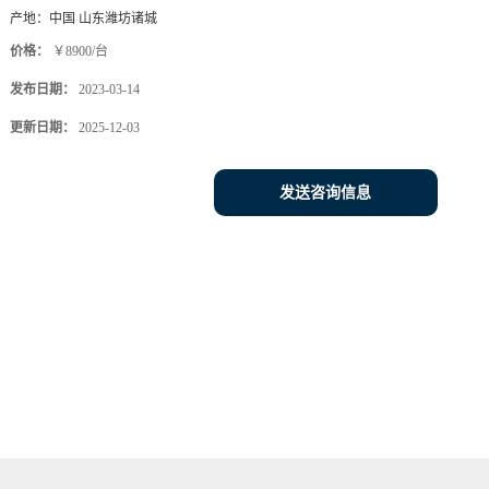
产地：
中国 山东潍坊诸城
价格：
￥8900/台
发布日期：
2023-03-14
更新日期：
2025-12-03
发送咨询信息