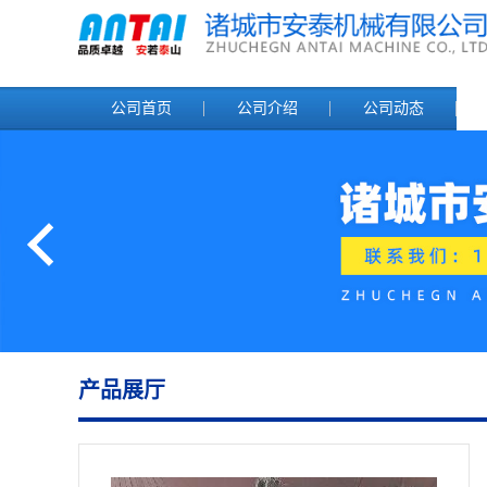
公司首页
公司介绍
公司动态
产品展厅