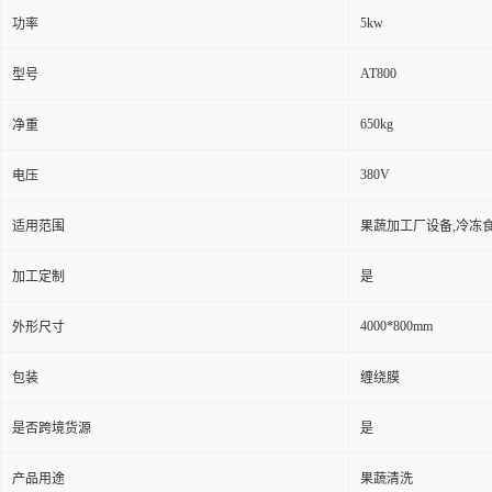
5kw
功率
AT800
型号
650kg
净重
380V
电压
适用范围
果蔬加工厂设备,冷冻
加工定制
是
4000*800mm
外形尺寸
包装
缠绕膜
是否跨境货源
是
产品用途
果蔬清洗