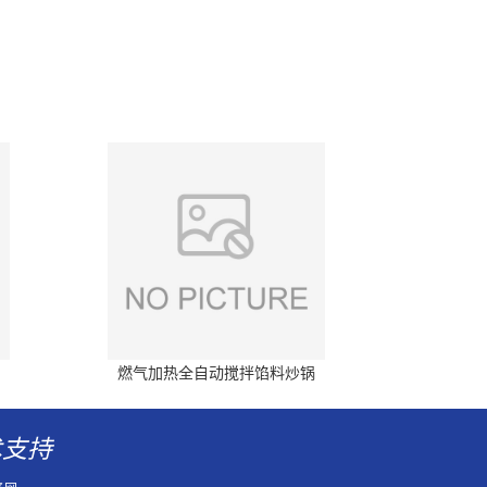
燃气加热全自动搅拌馅料炒锅
术支持