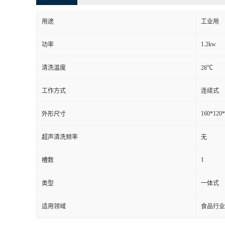
用途
工业用
1.2kw
功率
清洗温度
28℃
工作方式
连续式
160*120
外形尺寸
超声清洗频率
无
1
槽数
类型
一体式
适用领域
食品行业