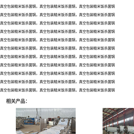
真空包装糙米饭杀菌锅，真空包装糙米饭杀菌锅，真空包装糙米饭杀菌锅
真空包装糙米饭杀菌锅，真空包装糙米饭杀菌锅，真空包装糙米饭杀菌锅
真空包装糙米饭杀菌锅，真空包装糙米饭杀菌锅，真空包装糙米饭杀菌锅
真空包装糙米饭杀菌锅，真空包装糙米饭杀菌锅，真空包装糙米饭杀菌锅
真空包装糙米饭杀菌锅，真空包装糙米饭杀菌锅，真空包装糙米饭杀菌锅
真空包装糙米饭杀菌锅，真空包装糙米饭杀菌锅，真空包装糙米饭杀菌锅
真空包装糙米饭杀菌锅，真空包装糙米饭杀菌锅，真空包装糙米饭杀菌锅
真空包装糙米饭杀菌锅，真空包装糙米饭杀菌锅，真空包装糙米饭杀菌锅
真空包装糙米饭杀菌锅，真空包装糙米饭杀菌锅，真空包装糙米饭杀菌锅
真空包装糙米饭杀菌锅，真空包装糙米饭杀菌锅，真空包装糙米饭杀菌锅
真空包装糙米饭杀菌锅，真空包装糙米饭杀菌锅，真空包装糙米饭杀菌锅
相关产品：