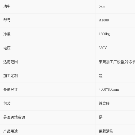
5kw
功率
AT800
型号
1800kg
净重
380V
电压
适用范围
果蔬加工厂设备,冷冻
加工定制
是
4000*800mm
外形尺寸
包装
缠绕膜
是否跨境货源
是
产品用途
果蔬清洗