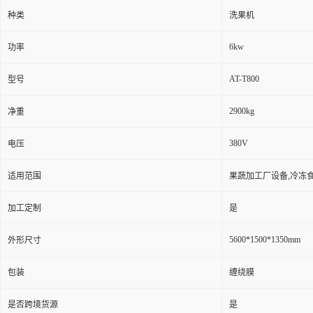
种类
洗果机
6kw
功率
AT-T800
型号
2900kg
净重
380V
电压
适用范围
果蔬加工厂设备,冷冻
加工定制
是
5600*1500*1350mm
外形尺寸
包装
缠绕膜
是否跨境货源
是