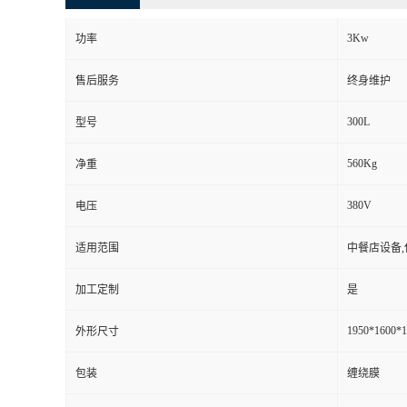
3Kw
功率
售后服务
终身维护
300L
型号
560Kg
净重
380V
电压
适用范围
中餐店设备,
加工定制
是
1950*1600*
外形尺寸
包装
缠绕膜