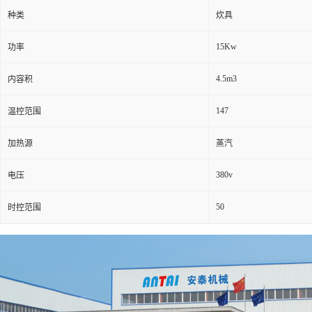
种类
炊具
15Kw
功率
4.5m3
内容积
147
温控范围
加热源
蒸汽
380v
电压
50
时控范围